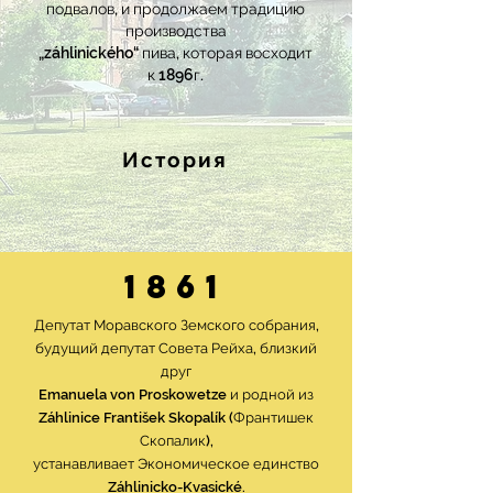
подвалов, и продолжаем традицию
производства
„záhlinického“ пива, которая восходит
к 1896г.
История
1861
Депутат Моравского Земского собрания,
будущий депутат Совета Рейха, близкий
друг
Emanuela von Proskowetze и родной из
Záhlinice František Skopalík (Франтишек
Скопалик),
устанавливает Экономическое единство
Záhlinicko-Kvasické.