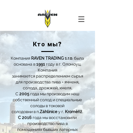
Кто мы?
Компания RAVEN TRADING s.r.o. была
основана в 1991 году в г. Оломоуц.
Компания
занимается распределением сырья
для производства пива - ячменя,
солода, дрожжей, хмеля.
С 2005 года мы производим наш
собственный солод и специальные
солоды в токовой
солодовни в п.Záhlinice у г. Kroměříž.
C 2016 года мы восстановили
производство пива в
помещениях бывших лагерных