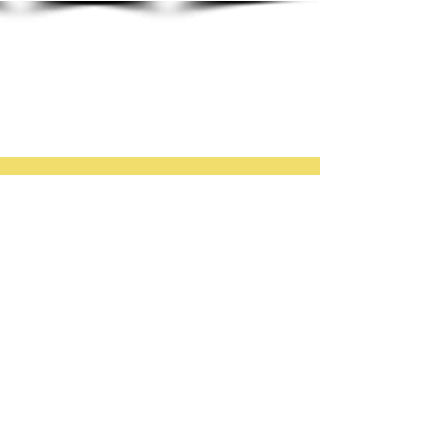
2016
Восстановление традиции пивоварения
ровно 120 лет назад в помещениях бывших
лагерных
подвалов пивзавода.