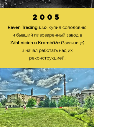
2005
Raven Trading s.r.o. купил солодовню
и бывший пивоваренный завод в
Záhlinicích u Kroměříže
(Захлинице)
и начал работать над их
реконструкцией.